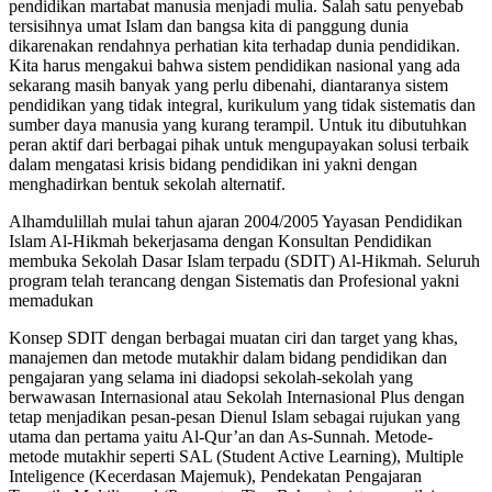
pendidikan martabat manusia menjadi mulia. Salah satu penyebab
tersisihnya umat Islam dan bangsa kita di panggung dunia
dikarenakan rendahnya perhatian kita terhadap dunia pendidikan.
Kita harus mengakui bahwa sistem pendidikan nasional yang ada
sekarang masih banyak yang perlu dibenahi, diantaranya sistem
pendidikan yang tidak integral, kurikulum yang tidak sistematis dan
sumber daya manusia yang kurang terampil. Untuk itu dibutuhkan
peran aktif dari berbagai pihak untuk mengupayakan solusi terbaik
dalam mengatasi krisis bidang pendidikan ini yakni dengan
menghadirkan bentuk sekolah alternatif.
Alhamdulillah mulai tahun ajaran 2004/2005 Yayasan Pendidikan
Islam Al-Hikmah bekerjasama dengan Konsultan Pendidikan
membuka Sekolah Dasar Islam terpadu (SDIT) Al-Hikmah. Seluruh
program telah terancang dengan Sistematis dan Profesional yakni
memadukan
Konsep SDIT dengan berbagai muatan ciri dan target yang khas,
manajemen dan metode mutakhir dalam bidang pendidikan dan
pengajaran yang selama ini diadopsi sekolah-sekolah yang
berwawasan Internasional atau Sekolah Internasional Plus dengan
tetap menjadikan pesan-pesan Dienul Islam sebagai rujukan yang
utama dan pertama yaitu Al-Qur’an dan As-Sunnah. Metode-
metode mutakhir seperti SAL (Student Active Learning), Multiple
Inteligence (Kecerdasan Majemuk), Pendekatan Pengajaran