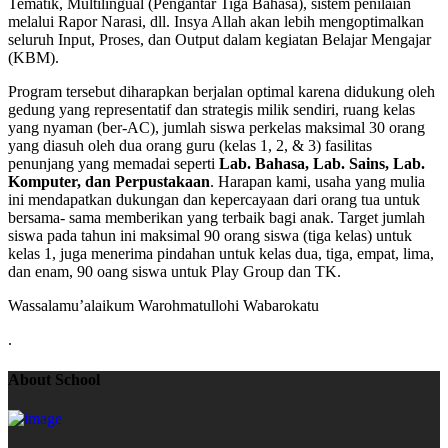
Tematik, Multilingual (Pengantar Tiga Bahasa), sistem penilaian
melalui Rapor Narasi, dll. Insya Allah akan lebih mengoptimalkan
seluruh Input, Proses, dan Output dalam kegiatan Belajar Mengajar
(KBM).
Program tersebut diharapkan berjalan optimal karena didukung oleh
gedung yang representatif dan strategis milik sendiri, ruang kelas
yang nyaman (ber-AC), jumlah siswa perkelas maksimal 30 orang
yang diasuh oleh dua orang guru (kelas 1, 2, & 3) fasilitas
penunjang yang memadai seperti
Lab. Bahasa, Lab. Sains, Lab.
Komputer, dan Perpustakaan
. Harapan kami, usaha yang mulia
ini mendapatkan dukungan dan kepercayaan dari orang tua untuk
bersama- sama memberikan yang terbaik bagi anak. Target jumlah
siswa pada tahun ini maksimal 90 orang siswa (tiga kelas) untuk
kelas 1, juga menerima pindahan untuk kelas dua, tiga, empat, lima,
dan enam, 90 oang siswa untuk Play Group dan TK.
Wassalamu’alaikum Warohmatullohi Wabarokatu
.
About School