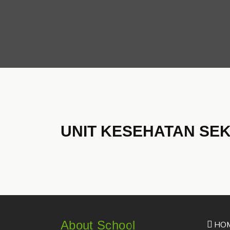
UNIT KESEHATAN SE
About School
HO