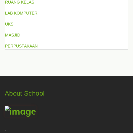
RUANG KELAS
LAB KOMPUTER
UKS
MASJID
PERPUSTAKAAN
About School
.